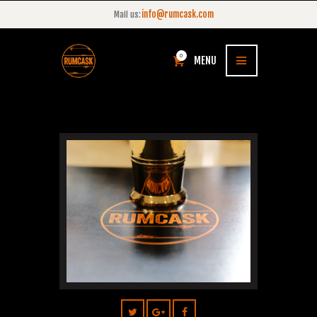
info@rumcask.com
Mail us:
0
MENU