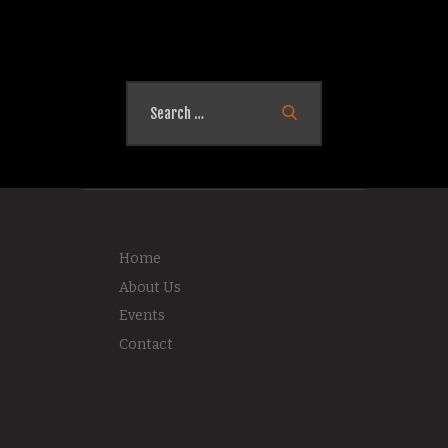
Search
for:
Home
About Us
Events
Contact