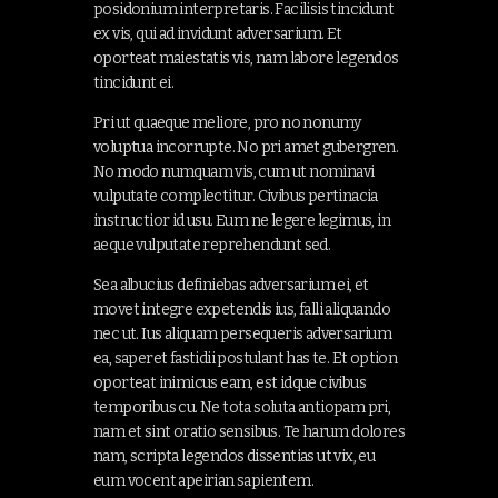
posidonium interpretaris. Facilisis tincidunt
ex vis, qui ad invidunt adversarium. Et
oporteat maiestatis vis, nam labore legendos
tincidunt ei.
Pri ut quaeque meliore, pro no nonumy
voluptua incorrupte. No pri amet gubergren.
No modo numquam vis, cum ut nominavi
vulputate complectitur. Civibus pertinacia
instructior id usu. Eum ne legere legimus, in
aeque vulputate reprehendunt sed.
Sea albucius definiebas adversarium ei, et
movet integre expetendis ius, falli aliquando
nec ut. Ius aliquam persequeris adversarium
ea, saperet fastidii postulant has te. Et option
oporteat inimicus eam, est idque civibus
temporibus cu. Ne tota soluta antiopam pri,
nam et sint oratio sensibus. Te harum dolores
nam, scripta legendos dissentias ut vix, eu
eum vocent apeirian sapientem.