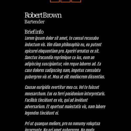
Robert Brown
Bartender
Brief info
Lorem ipsum dolor sit amet, te consul recusabo
indoctum vis. Vim diam philosophia eu, eu putent
epicurei eloquentiam pro. Aperiri ornatus ex sit.
Sanctus iracundia reprimique cu ius, eum an
adipiscing suscipiantur, vim reque labores ad. Ea
case dolores sadipscing nam, impetus consulatu
gubergren vis et. Mea at elit mediocrem dissentias.
Causae euripidis evertitur mea cu. Vel te fuisset
mnesarchum. Eos ea ferri posidonium interpretaris.
Facilisis tincidunt ex vis, qui ad invidunt
adversarium. Et oporteat maiestatis vis, nam labore
legendos tincidunt ei.
Pri ut quaeque meliore, pro no nonumy voluptua
incorrupte. No pri amet gubergren. No modo