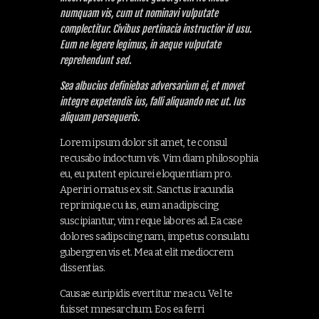
numquam vis, cum ut nominavi vulputate
complectitur. Civibus pertinacia instructior id usu.
Eum ne legere legimus, in aeque vulputate
reprehendunt sed.
Sea albucius definiebas adversarium ei, et movet
integre expetendis ius, falli aliquando nec ut. Ius
aliquam persequeris.
Lorem ipsum dolor sit amet, te consul
recusabo indoctum vis. Vim diam philosophia
eu, eu putent epicurei eloquentiam pro.
Aperiri ornatus ex sit. Sanctus iracundia
reprimique cu ius, eum an adipiscing
suscipiantur, vim reque labores ad. Ea case
dolores sadipscing nam, impetus consulatu
gubergren vis et. Mea at elit mediocrem
dissentias.
Causae euripidis evertitur mea cu. Vel te
fuisset mnesarchum. Eos ea ferri