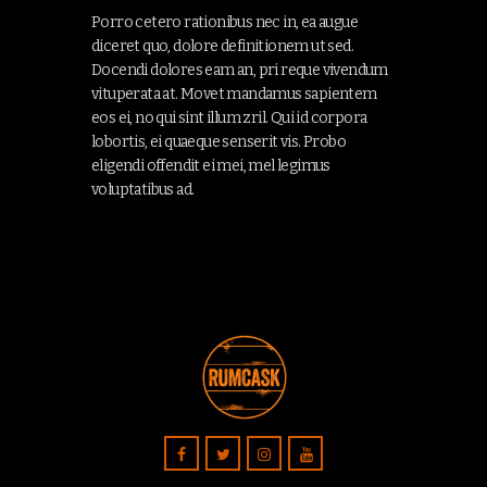
Porro cetero rationibus nec in, ea augue
diceret quo, dolore definitionem ut sed.
Docendi dolores eam an, pri reque vivendum
vituperata at. Movet mandamus sapientem
eos ei, no qui sint illum zril. Qui id corpora
lobortis, ei quaeque senserit vis. Probo
eligendi offendit ei mei, mel legimus
voluptatibus ad.